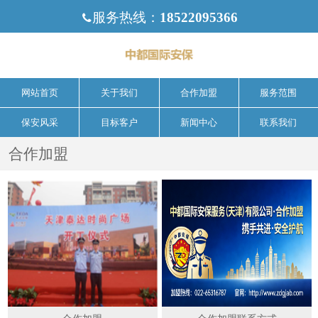
服务热线：
18522095366

网站首页
关于我们
合作加盟
服务范围
保安风采
目标客户
新闻中心
联系我们
合作加盟