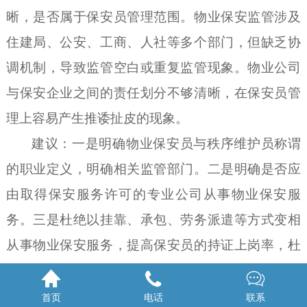
晰，是否属于保安员管理范围。物业保安监管涉及
住建局、公安、工商、人社等多个部门，但缺乏协
调机制，导致监管空白或重复监管现象。物业公司
与保安企业之间的责任划分不够清晰，在保安员管
理上容易产生推诿扯皮的现象。
建议
：
一是
明确物业保安员与秩序维护员称谓
的职业定义
，
明确相关监管部门
。
二是
明确
是否应
由取得保安服务许可的专业公司从事物业保安服
务
。
三是
杜绝以挂靠、承包、劳务派遣等方式变相
从事物业保安服务，提高保安员的持证上岗率，杜
绝超龄人员上岗。



安徽中天保安服务集团有限公司董事长张传
首页
电话
联系