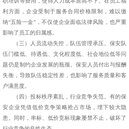
职培训等费用，使得人力成本居高不下。在员工福
利方面，企业受制于服务合同价格限制，难以缴
纳
“
五险一金
”
，不仅使企业面临法律风险，也严重
影响了员工的归属感
。
（三）
人员流动失控，队伍管理承压
。
保安队
伍门槛低
、
待遇低、文化程度低、社会地位低等问
题仍是制约
企业
发展的瓶颈。保安人员付出与报酬
失衡，导致队伍稳定性差
，也
影响了服务质量和客
户满意度。
（四）
投标秩序紊乱，行业竞争失范
。有
的保
安
企业
凭借低价竞争策略
抢占市场
，埋下
较大
隐
患。同时，串标、低价竞标现象屡禁不止，破坏了
行业竞争的良性生态。