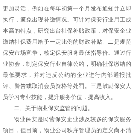
更加灵活，例如在每年初第一个月发布通知并立即
执行，避免出现补缴情况。可针对保安行业用工成
本高的特点，研究出台社保补贴政策，对保安企业
缴纳社保费用给予一定比例的财政补贴。
二是
规范
保安市场
竞争，核定
保安
服务
最低
指导
价。通过行
业协会，制定保安行业自律公约，明确社保缴纳的
最低要求，并对违反公约的企业进行内部通报批
评、警告或取消会员资格等处罚。
三是
鼓励
保安
人
员
学习
专业技能，提升服务价值，提高收入。
二、
关于物业保安监管的问题
。
物业保安
是民营保安企业涉及较多的
保安服务
项目，
但
目前
，
物业公司秩序管理员
的
定义
尚
不清