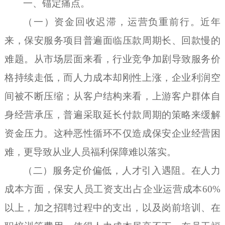
一、
锚定痛点
。
（一）
资金回收迟滞，运营负重前行
。
近年
来，保安
服务
项目普遍面临压款周期长、回款慢的
难题
。
从市场层面来看，行业竞争加剧导致服务价
格持续走低，而人力成本却刚性上涨，企业利润空
间被不断压缩；从客户结构来看，上游客户群体自
身经营承压，普遍采取延长付款周期的策略来缓解
资金压力
。
这种恶性循环不仅造成保安
企业
经营困
难，更导致从业人员福利保障难以落实。
（二）
服务定价偏低，人才引入遇阻
。
在人力
成本方面，保安人员工资支出占企业运营成本
60%
以上
，
加之招聘过程中的
支
出
，以及
岗前培训、在