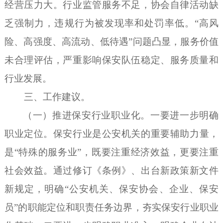
经营压力大。行业监管服务不足，协会自律活动缺
乏强制力，违规行为被发现率和处罚率低。
“高风
险、高强度、高流动、低待遇”问题凸显，服务价值
未合理评估，严重影响保安队伍稳定、服务质量和
行业发展。
三、工作建议。
（
一）推进保安行业
职业化
。
一要进一步明确
职业定位。
保安行业是
公安机关的
重要
辅助
力量
，
是
“特殊的服务业”，
既要
注重
经济
效益
，
更
要注重
社会效益。
通过修订《条例》、出台新政策新文件
新规定，
明确
“公安机关、保安协会、企业、保安
员”的职能定位和职责任务边界
，夯实保安行业职业