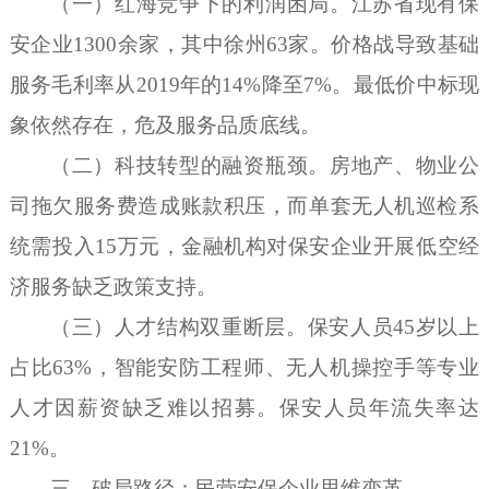
（一）红海竞争下的利润困局。江苏省现有保
安企业
1300余家，其中徐州63家。价格战导致基础
服务毛利率从2019年的14%降至7%。最低价中标现
象依然存在，危及服务品质底线。
（二）科技转型的融资瓶颈。房地产、物业公
司拖欠服务费造成账款积压，而单套无人机巡检系
统需投入
15万元，金融机构对保安企业开展低空经
济服务缺乏政策支持。
（三）人才结构双重断层。保安人员
45岁以上
占比63%，智能安防工程师、无人机操控手等专业
人才因薪资缺乏难以招募。保安人员年流失率达
21%。
三、破局路径：民营安保企业思维变革。