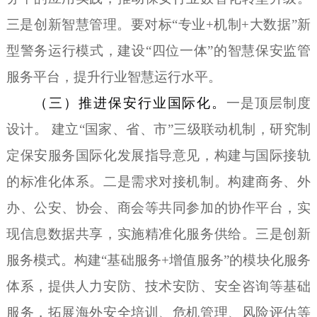
三是创新智慧管理。要
对标
“专业+机制+大数据”新
型警务运行模式，建设“四位一体”的智慧保安监管
服务
平台，
提升行业智慧运行水平
。
（三）推进保安行业
国际化
。
一
是顶层
制度
设计
。
建立“国家、省、市”三级联动机制，
研究
制
定保安服务国际化发展指导意见，构建与国际接轨
的标准化体系。
二是需求
对接机制。构建商务、外
办、
公安、
协会、商会等共同参加的
协作平台，实
现信息数据共享，实施精准化服务供给。三
是
创新
服务模式。构建
“基础服务+增值服务”的模块化服务
体系，
提供
人力安防、技术安防、安全咨询
等基础
服务
，
拓展
海外安全培训、危机管理、风险评估
等