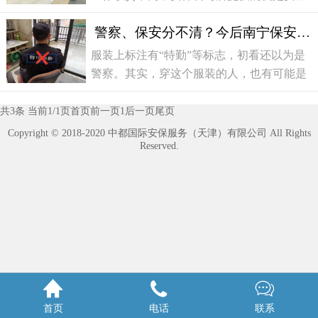
威胁来源和保护目标。物理安全：确保场所
保卫工作，但是保安公司主要是保护别人的
安全，对出入人员进行身份验证，并限
警察、保安分不清？今后南宁保安不按规定着装将重罚
安全，这两者之间有一定的区别，相比之
下，安保公司的范围就比较广泛。
服装上标注有“特勤”等标志，初看还以为是
警察。其实，穿这个服装的人，也有可能是
保安。南宁警方7月14日发布清理整治全市
保安服务行业的通告，要求保安服务行业在
共3条 当前1/1页
首页
前一页
1
后一页
尾页
8月1日前自行整改，并禁止任何单位和个人
Copyright © 2018-2020 中都国际安保服务（天津）有限公司 All Rights
Reserved.
违法使用、穿着或仿制人民警察制式制服及
其标志。对逾期不改或拒不整改的，公安机
关将依法从重处罚。据了解



首页
电话
联系