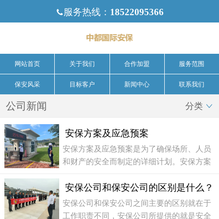
服务热线：
18522095366

网站首页
关于我们
合作加盟
服务范围
保安风采
目标客户
新闻中心
联系我们
公司新闻
分类

安保方案及应急预案
安保方案及应急预案是为了确保场所、人员
和财产的安全而制定的详细计划。安保方案
包括预防措施、安全设备和程序，以便在安
安保公司和保安公司的区别是什么？
全事件发生时迅速响应和应对。以下是安保
方案及应急预案的主要内容：风险评估：对
安保公司和保安公司之间主要的区别就在于
可能存在的安全威胁进行评估，了解可能的
工作职责不同，安保公司所提供的就是安全